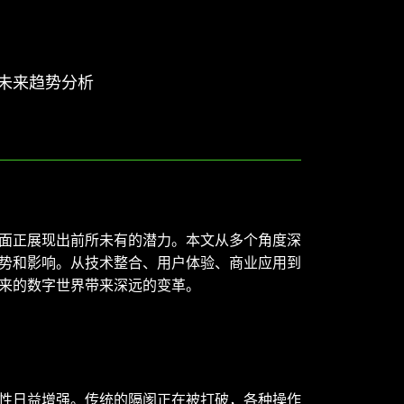
未来趋势分析
面正展现出前所未有的潜力。本文从多个角度深
势和影响。从技术整合、用户体验、商业应用到
来的数字世界带来深远的变革。
性日益增强。传统的隔阂正在被打破，各种操作