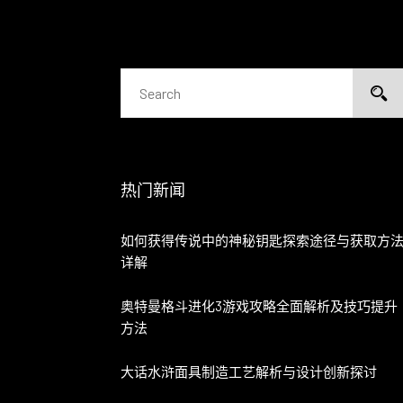
热门新闻
如何获得传说中的神秘钥匙探索途径与获取方
详解
奥特曼格斗进化3游戏攻略全面解析及技巧提升
方法
大话水浒面具制造工艺解析与设计创新探讨