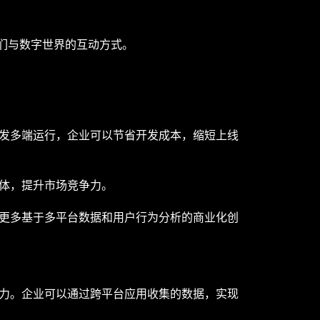
人们与数字世界的互动方式。
发多端运行，企业可以节省开发成本，缩短上线
体，提升市场竞争力。
更多基于多平台数据和用户行为分析的商业化创
力。企业可以通过跨平台应用收集的数据，实现