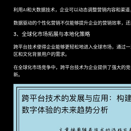
利用AI和大数据技术，企业可以动态调整营销内容和渠
数据驱动的个性化营销不仅能够提升企业的营销效率，还
3、全球化市场拓展与本地化策略
跨平台技术使得企业能够更轻松地进入全球市场，通过一
区和文化背景用户的需求。
在全球化市场竞争中，跨平台技术为企业提供了强大的竞
新。