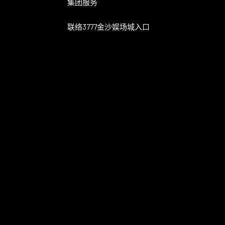
集团服务
联络3777金沙娱场城入口