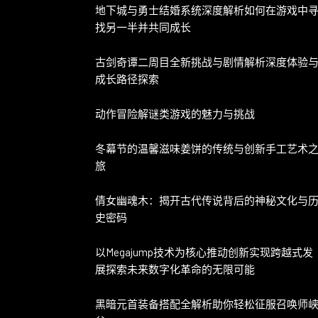
地下城与勇士结婚系统深度解析如何在游戏中
找另一半并共同成长
古剑奇谭二周目全新挑战与剧情解析深度体验
成长路径探索
动作冒险解谜类游戏的魅力与挑战
冬幕节的温馨滋味姜饼的传统与创新手工艺术
旅
倩女幽魂木：揭开古代传说背后的神秘文化与
史密码
以Megajump技术为核心推动创新实现跨越式发
展探索未来数字化革命的无限可能
黑暗元首装备搭配全解析助你轻松征服召唤师