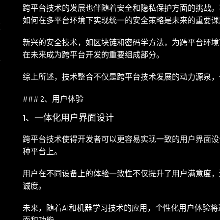
跨平台技术的发展也伴随着安全和隐私保护方面的挑战。
如何在多平台环境下实现统一的安全策略是未来的重要课
策
新兴的安全技术，如区块链和密码学方法，为跨平台环境
在未来成为跨平台开发的重要组成部分。
命
综上所述，技术整合不仅是跨平台技术发展的动力源泉，
### 2、用户体验
1、一体化用户界面设计
跨平台技术使得开发者可以更容易实现一致的用户界面设
种平台上。
用户在不同设备上的体验一致性不仅提升了用户满意度，
诚度。
未来，随着AI和机器学习技术的应用，个性化用户体验
面和功能。