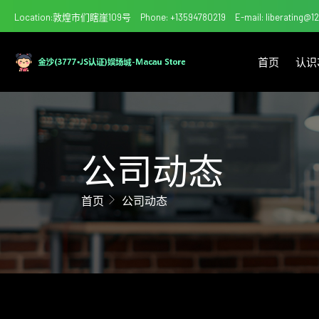
Location:敦煌市们瞎崖109号
Phone: +13594780219
E-mail: liberating@
首页
认识
公司动态
首页
公司动态