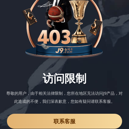
访问限制
尊敬的用户，由于相关法律限制，您所在地区无法访问J9产品，对
此造成的不便，我们深表歉意，您如有疑问请联系客服。
联系客服