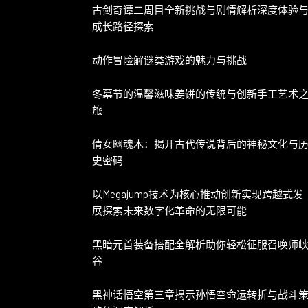
古剑奇谭二周目全新挑战与剧情解析深度体验
成长路径探索
动作冒险解谜类游戏的魅力与挑战
冬幕节的温馨滋味姜饼的传统与创新手工艺术
旅
倩女幽魂木：揭开古代传说背后的神秘文化与
史密码
以Megajump技术为核心推动创新实现跨越式发
展探索未来数字化革命的无限可能
黑暗元首装备搭配全解析助你轻松征服召唤师
谷
黑神话悟空第三章揭示孙悟空命运转折与战斗